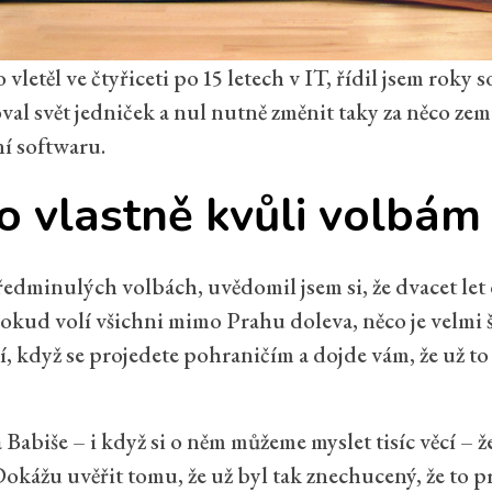
 vletěl ve čtyřiceti po 15 letech v IT, řídil jsem roky
val svět jedniček a nul nutně změnit taky za něco zem
ní softwaru.
o vlastně kvůli volbám
ředminulých volbách, uvědomil jsem si, že dvacet le
 pokud volí všichni mimo Prahu doleva, něco je velmi š
čí, když se projedete pohraničím a dojde vám, že už to
Babiše – i když si o něm můžeme myslet tisíc věcí – že
okážu uvěřit tomu, že už byl tak znechucený, že to p