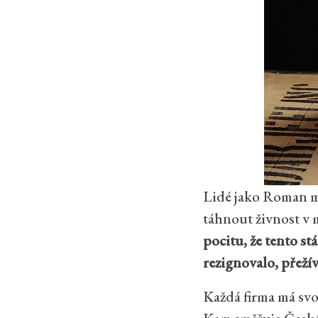
Lidé jako Roman maj
táhnout živnost v m
pocitu, že tento st
rezignovalo, přežívá
Každá firma má svou