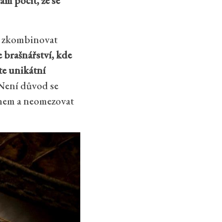
m pocit, že se
m zkombinovat
 brašnářství, kde
te unikátní
 Není důvod se
inem a neomezovat