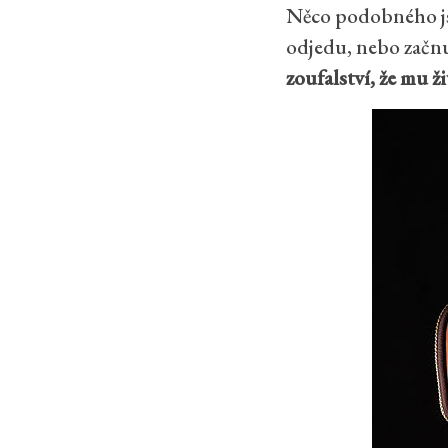
Něco podobného jse
odjedu, nebo začnu
zoufalství, že mu ž