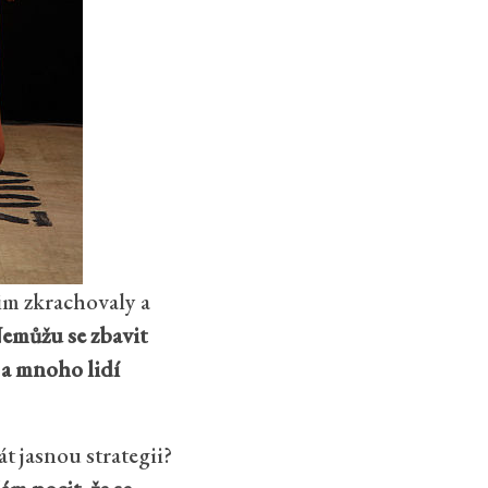
jim zkrachovaly a
emůžu se zbavit
 a mnoho lidí
át jasnou strategii?