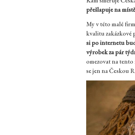
Kam směřuje Česká 
přešlapuje na místě
My v této malé fi
kvalitu zakázkové 
si po internetu bu
výrobek za pár týd
omezovat na tento
se jen na Českou R