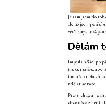
Já sám jsem do toho
ale už jsem potřebo
větší smysl než psa
Dělám t
Impuls přišel po p
nic se neděje, a že
tím něco dělat. Sta
udělat musíte.
Proto chápu i pana 
chce něco změnit. D