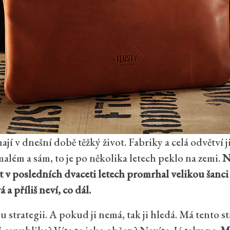
í v dnešní době těžký život. Fabriky a celá odvětví 
além a sám, to je po několika letech peklo na zemi.
N
át v posledních dvaceti letech promrhal velikou šanci
 a příliš neví, co dál.
 strategii. A pokud ji nemá, tak ji hledá. Má tento st