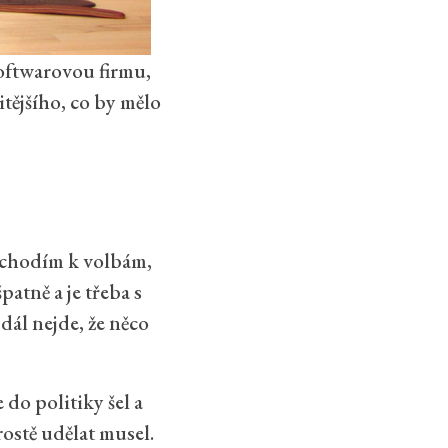
 softwarovou firmu,
itějšího, co by mělo
t chodím k volbám,
patně a je třeba s
 dál nejde, že něco
 do politiky šel a
rostě udělat musel.