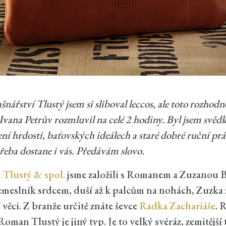
ářství Tlustý jsem si sliboval leccos, ale toto rozhodně
Ivana Petrův rozmluvil na celé 2 hodiny. Byl jsem svě
ní hrdosti, baťovských ideálech a staré dobré ruční pr
třeba dostane i vás. Předávám slovo.
 Tlustý & spol.
jsme založili s Romanem a Zuzanou 
meslník srdcem, duší až k palcům na nohách, Zuzka z
 věci. Z branže určitě znáte ševce
Radka Zachariáše
. 
Roman Tlustý je jiný typ. Je to velký svéráz, zemitější 