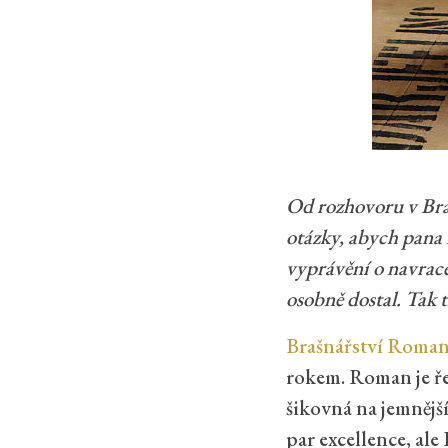
Od rozhovoru v Brašn
otázky, abych pana 
vyprávění o navrace
osobně dostal. Tak 
Brašnářství Roman
rokem. Roman je ře
šikovná na jemnější
par excellence, ale 