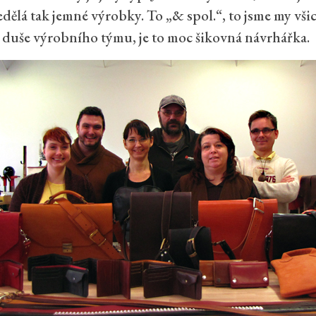
nedělá tak jemné výrobky. To „& spol.“, to jsme my vš
duše výrobního týmu, je to moc šikovná návrhářka.