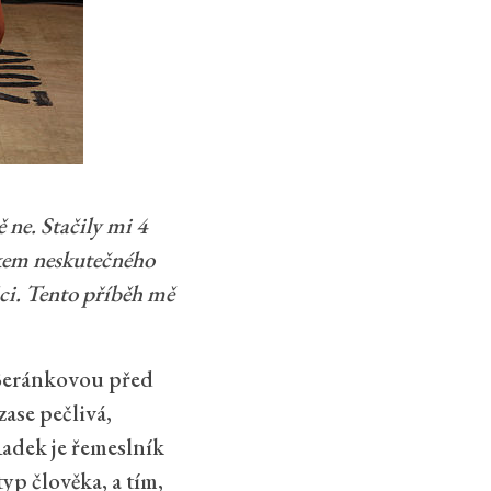
 ne. Stačily mi 4
dkem neskutečného
áci. Tento příběh mě
Beránkovou před
ase pečlivá,
Radek je řemeslník
typ člověka, a tím,