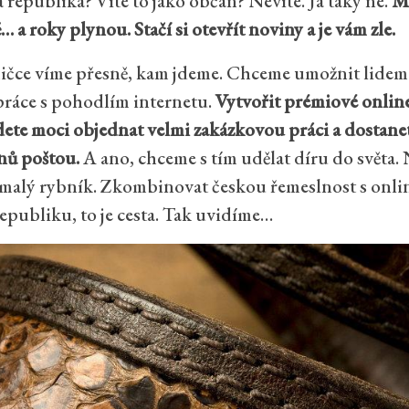
republika? Víte to jako občan? Nevíte. Já taky ne.
Má
… a roky plynou. Stačí si otevřít noviny a je vám zle.
rmičce víme přesně, kam jdeme. Chceme umožnit lide
práce s pohodlím internetu.
Vytvořit prémiové online
dete moci objednat velmi zakázkovou práci a dostane
nů poštou.
A ano, chceme s tím udělat díru do světa.
 malý rybník. Zkombinovat českou řemeslnost s onl
epubliku, to je cesta. Tak uvidíme…