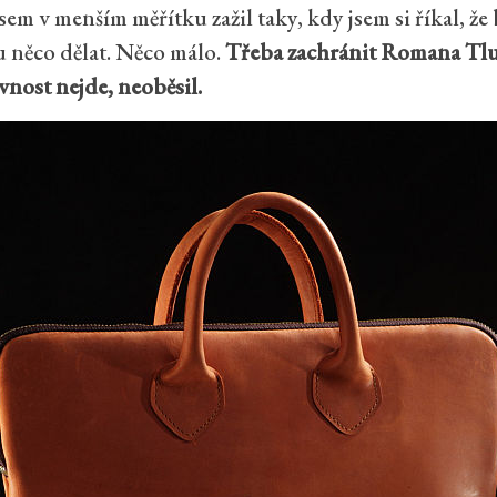
m v menším měřítku zažil taky, kdy jsem si říkal, ž
 něco dělat. Něco málo.
Třeba zachránit Romana Tlus
ivnost nejde, neoběsil.