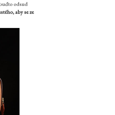
e buďto odsud
tého, aby se ze