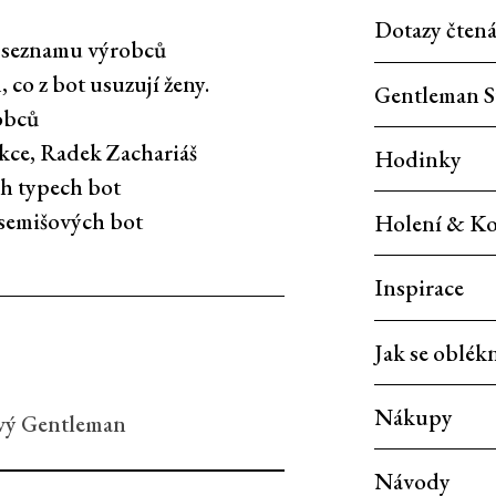
Dotazy čten
o seznamu výrobců
 co z bot usuzují ženy.
Gentleman S
obců
kce, Radek Zachariáš
Hodinky
ch typech bot
í semišových bot
Holení & Ko
Inspirace
Jak se oblék
Nákupy
avý Gentleman
Návody