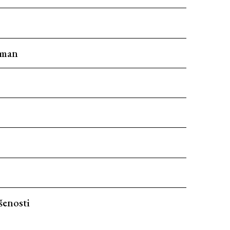
eman
šenosti