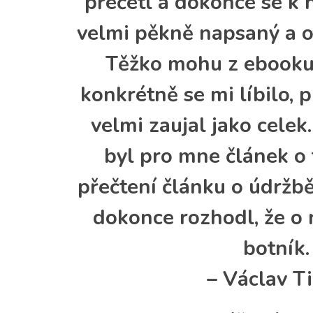
přečetl a dokonce se k 
velmi pěkně napsaný a o
Těžko mohu z ebooku 
konkrétně se mi líbilo,
velmi zaujal jako celek
byl pro mne článek o 
přečtení článku o údržb
dokonce rozhodl, že o 
botník.
– Václav T