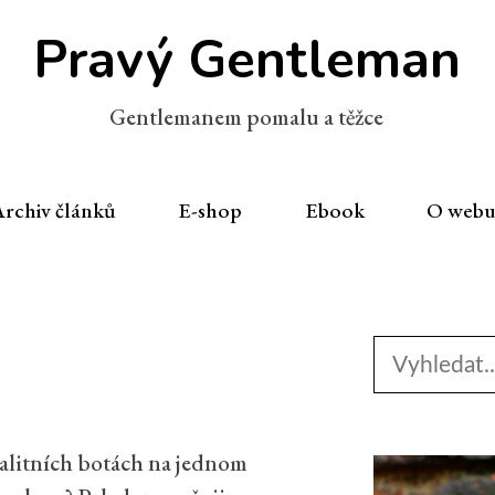
Pravý Gentleman
Gentlemanem pomalu a těžce
rchiv článků
E-shop
Ebook
O web
Search
for:
 kvalitních botách na jednom