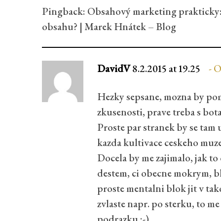
Pingback:
Obsahový marketing prakticky: 
obsahu? | Marek Hnátek – Blog
DavidV
8.2.2015 at 19.25
O
Hezky sepsane, mozna by pom
zkusenosti, prave treba s bota
Proste par stranek by se tam ur
kazda kultivace ceskeho muze
Docela by me zajimalo, jak to
destem, ci obecne mokrym, b
proste mentalni blok jit v tak
zvlaste napr. po sterku, to me 
podrazku :-).