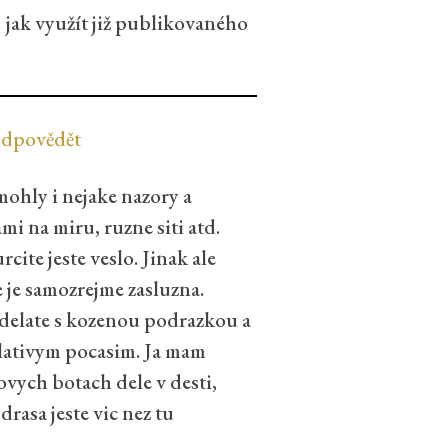
jak využít již publikovaného
dpovědět
ohly i nejake nazory a
mi na miru, ruzne siti atd.
cite jeste veslo. Jinak ale
 je samozrejme zasluzna.
 delate s kozenou podrazkou a
lativym pocasim. Ja mam
ovych botach dele v desti,
drasa jeste vic nez tu