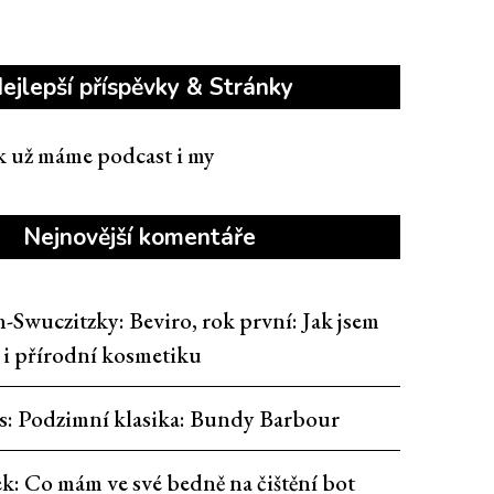
ejlepší příspěvky & Stránky
ak už máme podcast i my
Nejnovější komentáře
n-Swuczitzky
:
Beviro, rok první: Jak jsem
t i přírodní kosmetiku
s
:
Podzimní klasika: Bundy Barbour
ek
:
Co mám ve své bedně na čištění bot