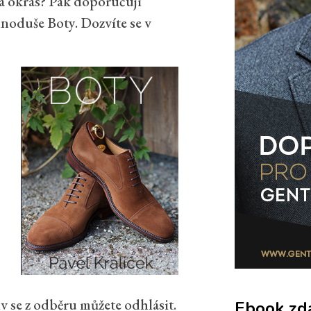
 a okras? Pak doporučuji
noduše Boty. Dozvíte se v
 se z odběru můžete odhlásit.
Ebook zd