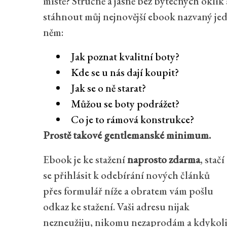
místě? Stručně a jasně bez bytečných oklik
stáhnout můj nejnovější ebook nazvaný jed
něm:
Jak poznat kvalitní boty?
Kde se u nás dají koupit?
Jak se o ně starat?
Můžou se boty podrážet?
Co je to rámová konstrukce?
Prostě takové gentlemanské minimum.
Ebook je ke stažení
naprosto zdarma
, stačí
se přihlásit k odebírání nových článků
přes formulář níže a obratem vám pošlu
odkaz ke stažení. Vaši adresu nijak
nezneužiju, nikomu nezaprodám a kdykoliv