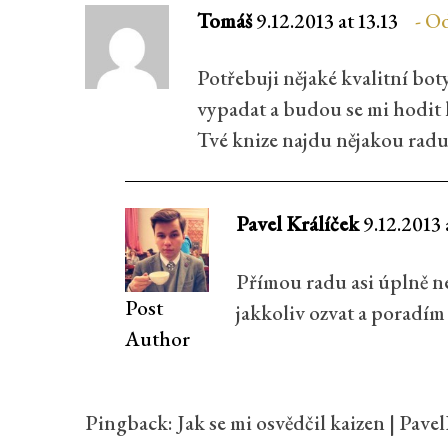
Tomáš
9.12.2013 at 13.13
Od
Potřebuji nějaké kvalitní bo
vypadat a budou se mi hodit 
Tvé knize najdu nějakou radu.
Pavel Králíček
9.12.2013 
Přímou radu asi úplně ne
Post
jakkoliv ozvat a poradím 
Author
Pingback:
Jak se mi osvědčil kaizen | Pave