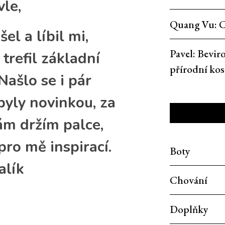
le,
Quang Vu
:
C
el a líbil mi,
Pavel
:
Beviro
 trefil základní
přírodní ko
Našlo se i pár
byly novinkou, za
ám držím palce,
pro mě inspirací.
Boty
alík
Chování
Doplňky