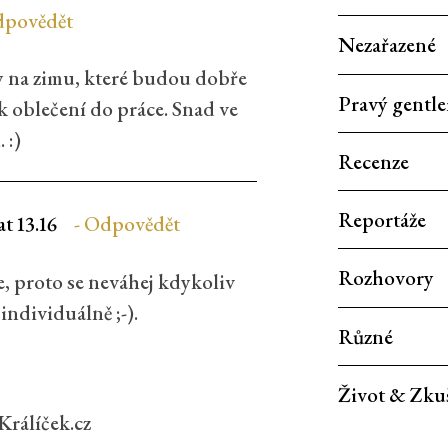
povědět
Nezařazené
ty na zimu, které budou dobře
Pravý gentl
k oblečení do práce. Snad ve
 :)
Recenze
Reportáže
at 13.16
Odpovědět
Rozhovory
, proto se neváhej kdykoliv
individuálně ;-).
Různé
Život & Zku
lKrálíček.cz