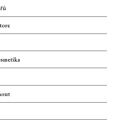
ářů
tore
smetika
nout