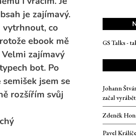
němu i vracím. Je
bsah je zajímavý.
N
vytrhnout, co
 protože ebook mě
GS Talks - t
. Velmi zajímavý
typech bot. Po
ě semišek jsem se
Johann Štvá
ně rozšířím svůj
začal vyrábě
Zdeněk Hon
ichý
Pavel Králíč