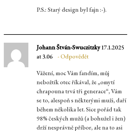
P.S.: Starý design byl fajn :-).
Johann Štván-Swuczitzky
17.1.2025
at 3.06
Odpovědět
Vážení, moc Vám fandím, můj
nebožtík otec říkával, že „omytí
chrapouna trvá tři generace“, Vám
se to, alespoň s některými muži, daří
během několika let. Sice pořád tak
98% českých mužů (a bohužel i žen)
drží nesprávně příbor, ale na to asi