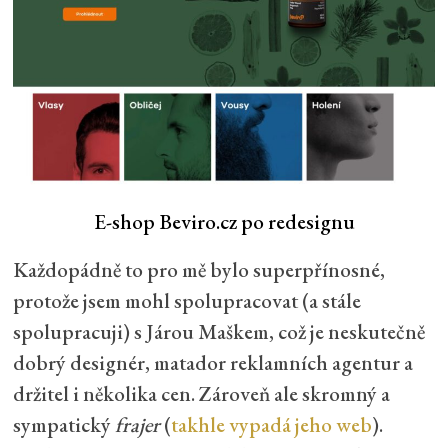
E-shop Beviro.cz po redesignu
Každopádně to pro mě bylo superpřínosné,
protože jsem mohl spolupracovat (a stále
spolupracuji) s Járou Maškem, což je neskutečně
dobrý designér, matador reklamních agentur a
držitel i několika cen. Zároveň ale skromný a
sympatický
frajer
(
takhle vypadá jeho web
).