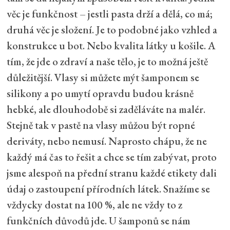
věc je funkčnost – jestli pasta drží a dělá, co má;
druhá věc je složení. Je to podobné jako vzhled a
konstrukce u bot. Nebo kvalita látky u košile. A
tím, že jde o zdraví a naše tělo, je to možná ještě
důležitější. Vlasy si můžete mýt šamponem se
silikony a po umytí opravdu budou krásně
hebké, ale dlouhodobě si zaděláváte na malér.
Stejně tak v pastě na vlasy můžou být ropné
deriváty, nebo nemusí. Naprosto chápu, že ne
každý má čas to řešit a chce se tím zabývat, proto
jsme alespoň na přední stranu každé etikety dali
údaj o zastoupení přírodních látek. Snažíme se
vždycky dostat na 100 %, ale ne vždy to z
funkčních důvodů jde. U šamponů se nám