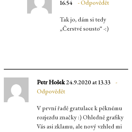
16.54
Odpovědět
Tak jo, dám si tedy
„Čerstvé sousto“ -:)
Petr Hošek
24.9.2020 at 13.33
Odpovědět
V první řadě gratulace k pěknému
rozjezdu značky :) Ohledně grafiky
Vás asi zklamu, ale nový vzhled mi