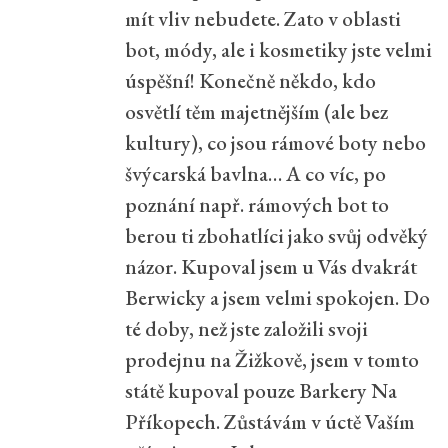
mít vliv nebudete. Zato v oblasti
bot, módy, ale i kosmetiky jste velmi
úspěšní! Konečně někdo, kdo
osvětlí těm majetnějším (ale bez
kultury), co jsou rámové boty nebo
švýcarská bavlna… A co víc, po
poznání např. rámových bot to
berou ti zbohatlíci jako svůj odvěký
názor. Kupoval jsem u Vás dvakrát
Berwicky a jsem velmi spokojen. Do
té doby, než jste založili svoji
prodejnu na Žižkově, jsem v tomto
státě kupoval pouze Barkery Na
Příkopech. Zůstávám v úctě Vaším