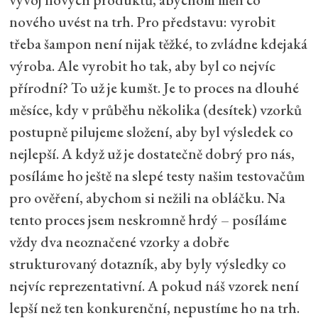
nového uvést na trh. Pro představu: vyrobit
třeba šampon není nijak těžké, to zvládne kdejaká
výroba. Ale vyrobit ho tak, aby byl co nejvíc
přírodní? To už je kumšt. Je to proces na dlouhé
měsíce, kdy v průběhu několika (desítek) vzorků
postupně pilujeme složení, aby byl výsledek co
nejlepší. A když už je dostatečně dobrý pro nás,
posíláme ho ještě na slepé testy našim testovačům
pro ověření, abychom si nežili na obláčku. Na
tento proces jsem neskromně hrdý – posíláme
vždy dva neoznačené vzorky a dobře
strukturovaný dotazník, aby byly výsledky co
nejvíc reprezentativní. A pokud náš vzorek není
lepší než ten konkurenční, nepustíme ho na trh.